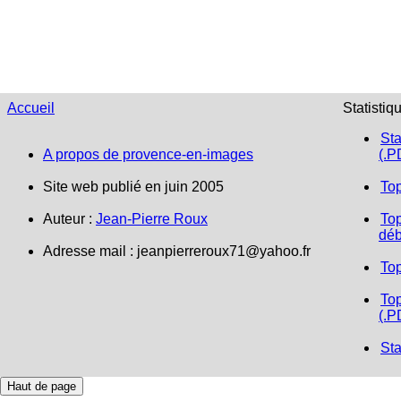
Accueil
Statistiq
Sta
A propos de provence-en-images
(.P
Site web publié en juin 2005
To
Auteur :
Jean-Pierre Roux
Top
déb
Adresse mail :
jeanpierreroux71@yahoo.fr
To
Top
(.P
Sta
Haut de page