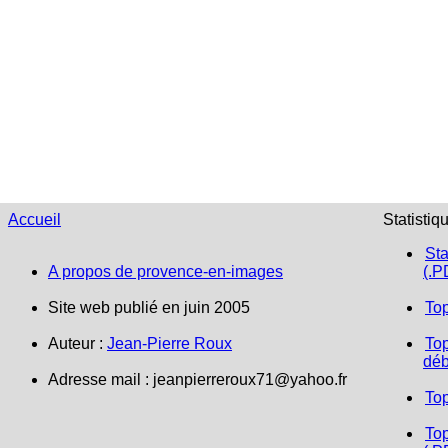
Accueil
Statistiq
Sta
A propos de provence-en-images
(.P
Site web publié en juin 2005
To
Auteur :
Jean-Pierre Roux
Top
déb
Adresse mail :
jeanpierreroux71@yahoo.fr
To
Top