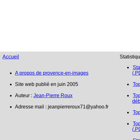
Accueil
Statistiq
Sta
A propos de provence-en-images
(.P
Site web publié en juin 2005
To
Auteur :
Jean-Pierre Roux
Top
déb
Adresse mail :
jeanpierreroux71@yahoo.fr
To
Top
(.P