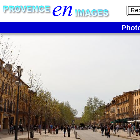
1/11
Phot