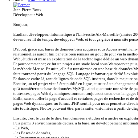
Jean-Pierre Roux
Développeur Web
Bonjour,
Etudiant développeur informatique à l'Université Aix-Marseille (années 200
devenu, au fil du temps, développeur Web, et tout ça grâce à mon site per
D'abord, grâce aux bases de données bien acquises sous Access avant l'univ
relationnelles auront fini par être bien remises au goût du jour via la métho
Web, études et mise en exploitation de la technologie dédiée au web dy
Et pour commencer, ce fut un projet à un stade local sous Wampserver, puis,
la méthode Merise. Ensuite, elle fut transformée en une base de données 
faite tourner à partir du langage SQL. Langage informatique dédié à exploit
Et dans ce cadre-là, tant de lignes de code SQL insérées, dans la majeure p
Ensuite, un tel projet vint à être publié en ligne, et suite à un changement
qu'à transférer une base de données MySQL, ainsi que toute une série de p
toutes ces pages Web dynamiques tournent toujours et encore en langages
Enfin, sans oublier la page d'accueil et certaines pages de recherche et de
pages Web dynamiques, au format .PHP, sont là pour nous permettre d'avoir a
site touristique. Photos pouvant être, par la suite, visionnées à partir de di
Ensuite, c'est le cas de le dire, tant d'années à étudier et à mettre en expl
Puis parmi 3 environnements dédiés, à la base, au développement informat
- Le Web,
- les Bases de données,
- la Programmation orientée objet,