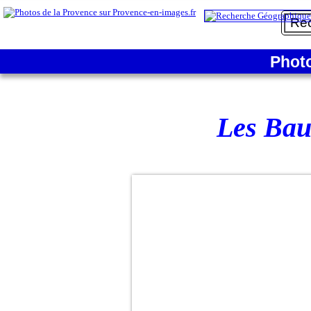
Phot
Les Bau
Chapelle
des
Pénitents
Blancs