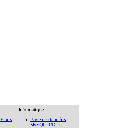
Informatique :
 8 ans
Base de données
MySQL (.PDF)