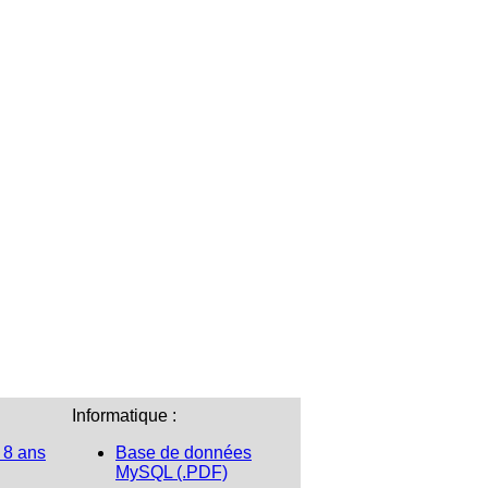
Informatique :
 8 ans
Base de données
MySQL (.PDF)