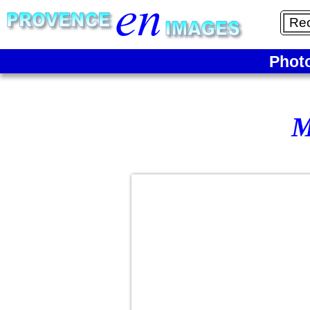
Phot
M
Notre-
Dame
de la
Garde