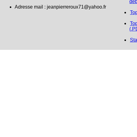
déb
Adresse mail :
jeanpierreroux71@yahoo.fr
To
Top
(.P
Sta