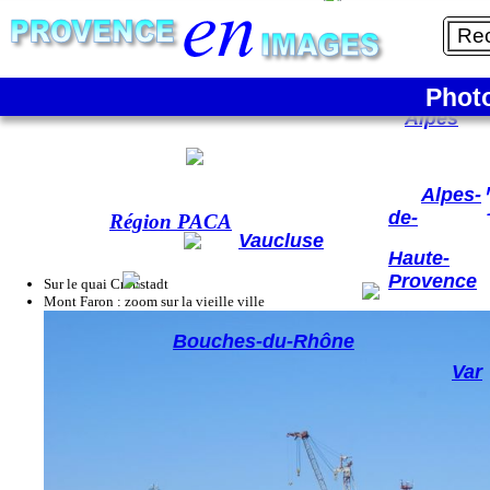
La France
Phot
Hautes-
Alpes
Alpes-
de-
Région PACA
Vaucluse
Haute-
Provence
Sur le quai Cronstadt
Mont Faron : zoom sur la vieille ville
Bouches-du-Rhône
Var