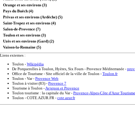
Orange et ses environs (3)
Pays du Buëch (4)
Privas et ses environs (Ardèche) (5)
Saint-Tropez et ses environs (4)
Salon-de-Provence (7)
Toulon et ses environs (3)
Uzès et ses environs (Gard) (2)
Vaison-la-Romaine (5)
Liens externes :
Toulon
-
Wikipédia
De Porquerolles à Toulon, Hyères, Six Fours - Provence Méditerranée
-
pro
Office de Tourisme - Site officiel de la ville de Toulon
-
Toulon.fr
Toulon - Var
-
Provence Web
Toulon à visiter (83)
-
Provence 7
Tourisme à Toulon
-
Avignon et Provence
Toulon tourisme : la capitale du Var
-
Provence-Alpes-Côte d'Azur Tourism
Toulon - COTE.AZUR.FR
-
cote.azur.fr