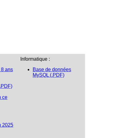
Informatique :
 8 ans
Base de données
MySQL (.PDF)
(.PDF)
n ce
n 2025