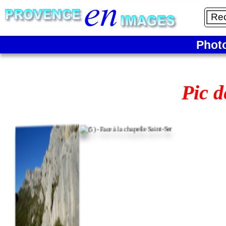
Phot
Pic 