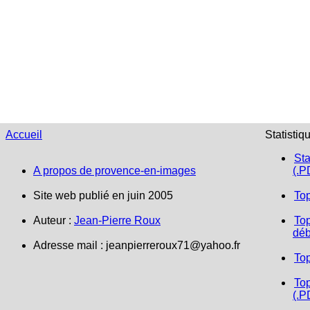
Accueil
Statistiq
Sta
A propos de provence-en-images
(.P
Site web publié en juin 2005
To
Auteur :
Jean-Pierre Roux
Top
déb
Adresse mail :
jeanpierreroux71@yahoo.fr
To
Top
(.P