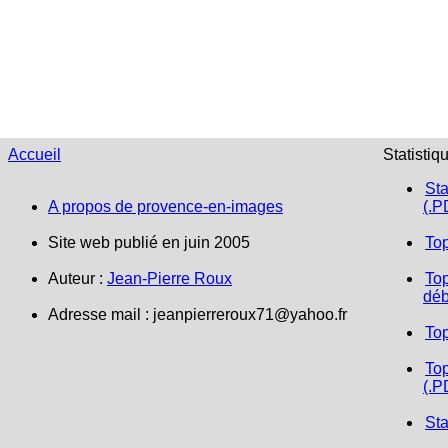
Accueil
Statistiq
Sta
A propos de provence-en-images
(.P
Site web publié en juin 2005
To
Auteur :
Jean-Pierre Roux
Top
déb
Adresse mail :
jeanpierreroux71@yahoo.fr
To
Top
(.P
Sta