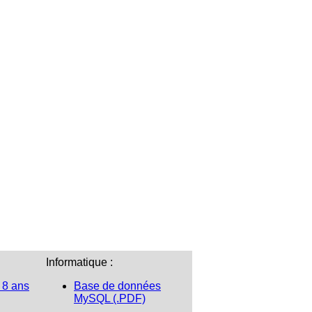
Informatique :
 8 ans
Base de données
MySQL (.PDF)