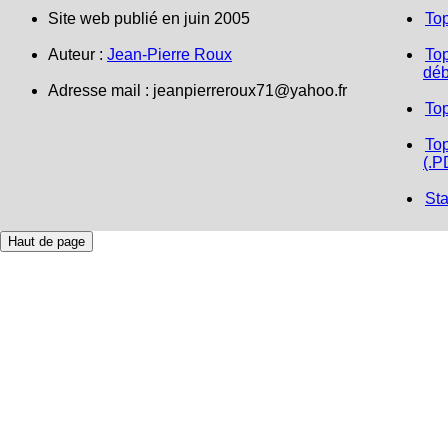
Site web publié en juin 2005
To
Auteur :
Jean-Pierre Roux
Top
déb
Adresse mail :
jeanpierreroux71@yahoo.fr
To
Top
(.P
Sta
Haut de page