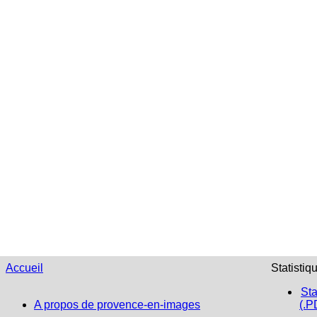
Accueil
Statistiq
Sta
A propos de provence-en-images
(.P