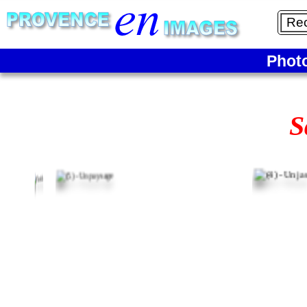
Phot
S