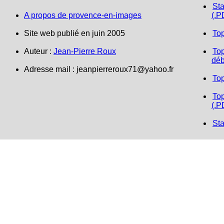
Sta
A propos de provence-en-images
(.P
Site web publié en juin 2005
To
Auteur :
Jean-Pierre Roux
Top
déb
Adresse mail :
jeanpierreroux71@yahoo.fr
To
Top
(.P
Sta