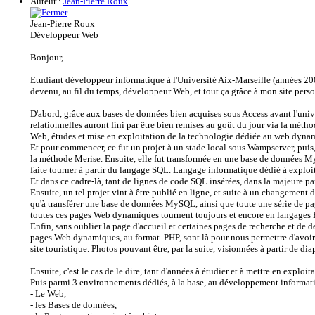
Auteur :
Jean-Pierre Roux
Jean-Pierre Roux
Développeur Web
Bonjour,
Etudiant développeur informatique à l'Université Aix-Marseille (années 200
devenu, au fil du temps, développeur Web, et tout ça grâce à mon site per
D'abord, grâce aux bases de données bien acquises sous Access avant l'univ
relationnelles auront fini par être bien remises au goût du jour via la métho
Web, études et mise en exploitation de la technologie dédiée au web dy
Et pour commencer, ce fut un projet à un stade local sous Wampserver, puis,
la méthode Merise. Ensuite, elle fut transformée en une base de données 
faite tourner à partir du langage SQL. Langage informatique dédié à exploit
Et dans ce cadre-là, tant de lignes de code SQL insérées, dans la majeure p
Ensuite, un tel projet vint à être publié en ligne, et suite à un changement
qu'à transférer une base de données MySQL, ainsi que toute une série de p
toutes ces pages Web dynamiques tournent toujours et encore en langages
Enfin, sans oublier la page d'accueil et certaines pages de recherche et de
pages Web dynamiques, au format .PHP, sont là pour nous permettre d'avoir a
site touristique. Photos pouvant être, par la suite, visionnées à partir de di
Ensuite, c'est le cas de le dire, tant d'années à étudier et à mettre en expl
Puis parmi 3 environnements dédiés, à la base, au développement informat
- Le Web,
- les Bases de données,