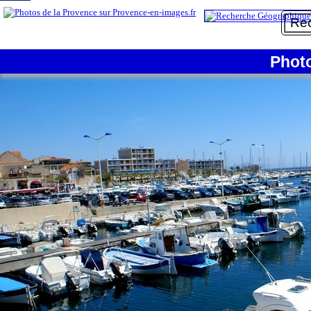
1/6
Phot