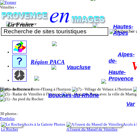
Vitrolles -
La France
Hautes-
Alpes
Alpes-
de-
Région PACA
V
Vaucluse
Haute-
Provence
Photos de Provence
Bouches-du-Rhône
Var
30 photos :
Portfolio
Accès à la Galerie Photos
Accès à 
Le Rocher
A l'ouest du Massif de Vitrolles