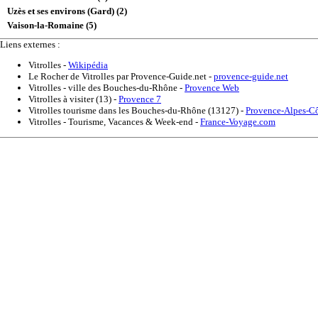
Uzès et ses environs (Gard) (2)
Vaison-la-Romaine (5)
Liens externes :
Vitrolles
-
Wikipédia
Le Rocher de Vitrolles par Provence-Guide.net
-
provence-guide.net
Vitrolles - ville des Bouches-du-Rhône
-
Provence Web
Vitrolles à visiter (13)
-
Provence 7
Vitrolles tourisme dans les Bouches-du-Rhône (13127)
-
Provence-Alpes-Cô
Vitrolles - Tourisme, Vacances & Week-end
-
France-Voyage.com