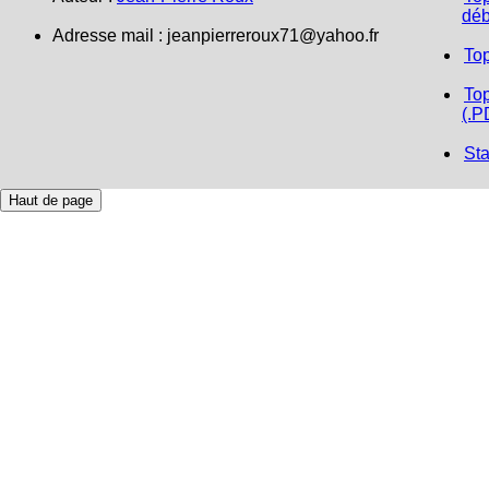
déb
Adresse mail :
jeanpierreroux71@yahoo.fr
To
Top
(.P
Sta
Haut de page