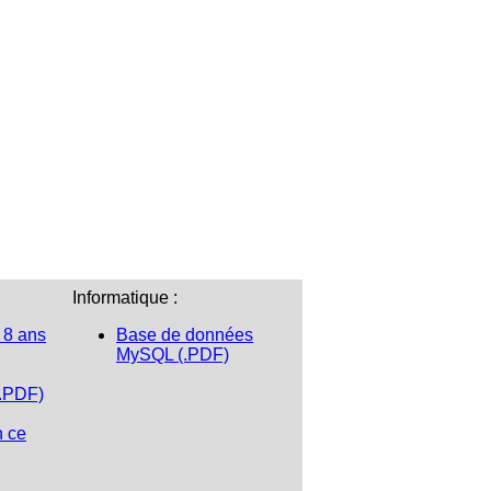
Informatique :
 8 ans
Base de données
MySQL (.PDF)
(.PDF)
n ce