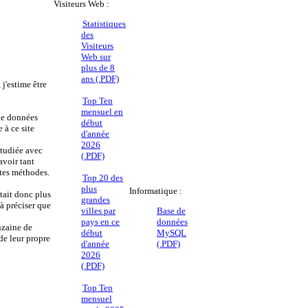
Visiteurs Web :
Statistiques
des
Visiteurs
Web sur
plus de 8
ans (.PDF)
j'estime être
Top Ten
mensuel en
 de données
début
 à ce site
d'année
2026
étudiée avec
(.PDF)
voir tant
ntes méthodes.
Top 20 des
plus
Informatique :
stait donc plus
grandes
à préciser que
villes par
Base de
pays en ce
données
nzaine de
début
MySQL
de leur propre
d'année
(.PDF)
2026
(.PDF)
Top Ten
mensuel