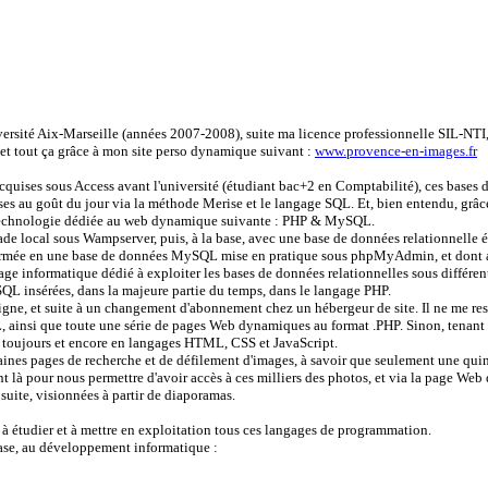
ersité Aix-Marseille (années 2007-2008), suite ma licence professionnelle SIL-NTI, 
et tout ça grâce à mon site perso dynamique suivant :
www.provence-en-images.fr
cquises sous Access avant l'université (étudiant bac+2 en Comptabilité), ces bases
ises au goût du jour via la méthode Merise et le langage SQL. Et, bien entendu, grâce
a technologie dédiée au web dynamique suivante : PHP & MySQL.
ade local sous Wampserver, puis, à la base, avec une base de données relationnelle 
sformée en une base de données MySQL mise en pratique sous phpMyAdmin, et dont a
age informatique dédié à exploiter les bases de données relationnelles sous différe
 SQL insérées, dans la majeure partie du temps, dans le langage PHP.
 ligne, et suite à un changement d'abonnement chez un hébergeur de site. Il ne me re
 ainsi que toute une série de pages Web dynamiques au format .PHP. Sinon, tenant 
toujours et encore en langages HTML, CSS et JavaScript.
rtaines pages de recherche et de défilement d'images, à savoir que seulement une qui
là pour nous permettre d'avoir accès à ces milliers des photos, et via la page Web 
 suite, visionnées à partir de diaporamas.
ées à étudier et à mettre en exploitation tous ces langages de programmation.
base, au développement informatique :