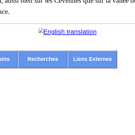
aussi bien sur les Cévennes que sur la vallée de 
nce.
sins
Recherches
Liens Externes