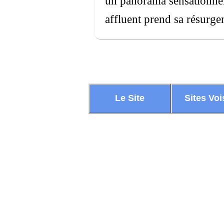
un panorama sensationnel, 
affluent prend sa résurge
Le Site
Sites Voi