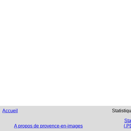
Accueil
Statistiq
Sta
A propos de provence-en-images
(.P