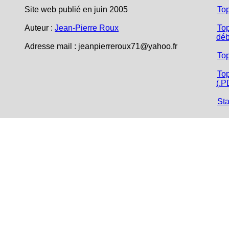
Site web publié en juin 2005
To
Auteur :
Jean-Pierre Roux
Top
déb
Adresse mail :
jeanpierreroux71@yahoo.fr
To
Top
(.P
Sta