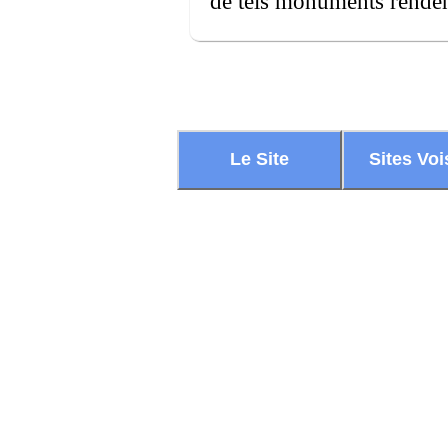
de tels monuments rendent
Le Site
Sites Voi