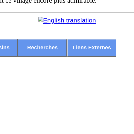
 ce village encore plus admirable.
sins
Recherches
Liens Externes