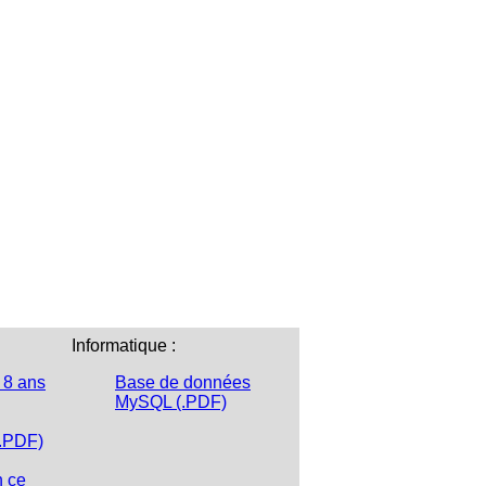
Informatique :
 8 ans
Base de données
MySQL (.PDF)
(.PDF)
n ce