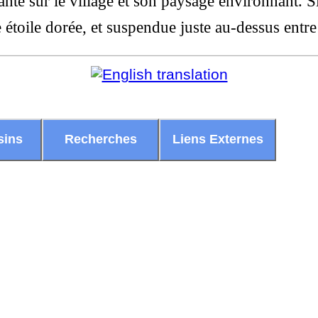
ante sur le village et son paysage environnant. S
e étoile dorée, et suspendue juste au-dessus entr
sins
Recherches
Liens Externes