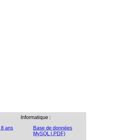
Informatique :
 8 ans
Base de données
MySQL (.PDF)