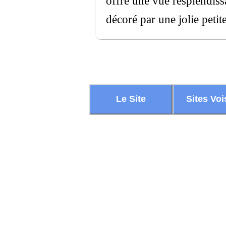
offre une vue resplendiss
décoré par une jolie petit
Le Site
Sites Voi