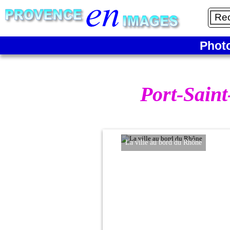
Phot
Port-Sain
La ville au bord du Rhône