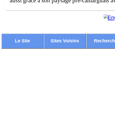
aussi grâce à son paysage pré-camarguais av
Le Site
Sites Voisins
Recherc