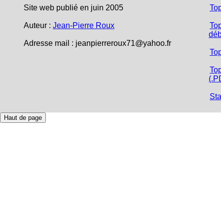
Site web publié en juin 2005
To
Auteur :
Jean-Pierre Roux
Top
déb
Adresse mail :
jeanpierreroux71@yahoo.fr
To
Top
(.P
Sta
Haut de page