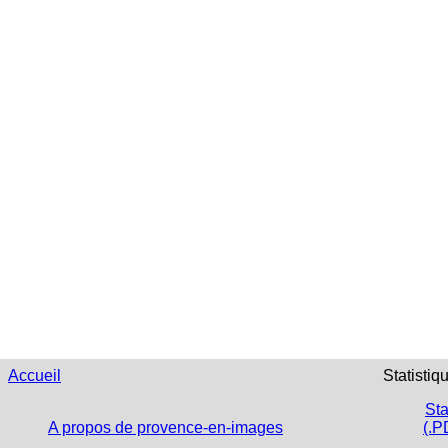
Accueil
Statistiq
Sta
A propos de provence-en-images
(.P