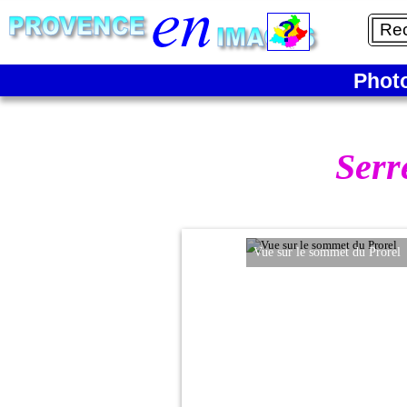
Phot
Serr
Vue sur le sommet du Prorel