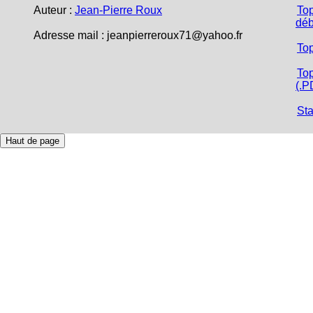
Auteur :
Jean-Pierre Roux
Top
déb
Adresse mail :
jeanpierreroux71@yahoo.fr
To
Top
(.P
Sta
Haut de page