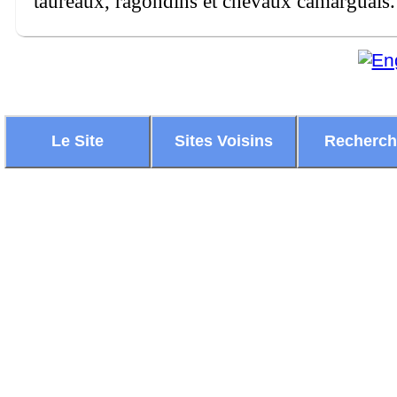
taureaux, ragondins et chevaux camarguais.
Le Site
Sites Voisins
Recherc