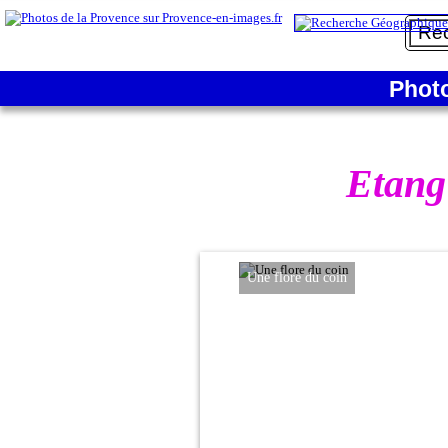
Phot
Etang
Une flore du coin