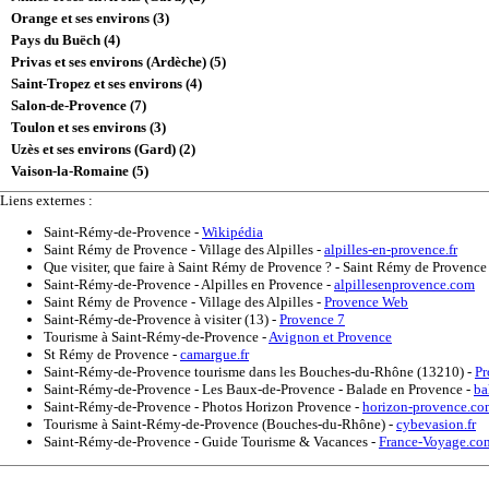
Orange et ses environs (3)
Pays du Buëch (4)
Privas et ses environs (Ardèche) (5)
Saint-Tropez et ses environs (4)
Salon-de-Provence (7)
Toulon et ses environs (3)
Uzès et ses environs (Gard) (2)
Vaison-la-Romaine (5)
Liens externes :
Saint-Rémy-de-Provence
-
Wikipédia
Saint Rémy de Provence - Village des Alpilles
-
alpilles-en-provence.fr
Que visiter, que faire à Saint Rémy de Provence ? - Saint Rémy de Provenc
Saint-Rémy-de-Provence - Alpilles en Provence
-
alpillesenprovence.com
Saint Rémy de Provence - Village des Alpilles
-
Provence Web
Saint-Rémy-de-Provence à visiter (13)
-
Provence 7
Tourisme à Saint-Rémy-de-Provence
-
Avignon et Provence
St Rémy de Provence
-
camargue.fr
Saint-Rémy-de-Provence tourisme dans les Bouches-du-Rhône (13210)
-
Pr
Saint-Rémy-de-Provence - Les Baux-de-Provence - Balade en Provence
-
ba
Saint-Rémy-de-Provence - Photos Horizon Provence
-
horizon-provence.co
Tourisme à Saint-Rémy-de-Provence (Bouches-du-Rhône)
-
cybevasion.fr
Saint-Rémy-de-Provence - Guide Tourisme & Vacances
-
France-Voyage.co