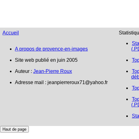
Accueil
Statistiq
Sta
A propos de provence-en-images
(.P
Site web publié en juin 2005
To
Auteur :
Jean-Pierre Roux
Top
déb
Adresse mail :
jeanpierreroux71@yahoo.fr
To
Top
(.P
Sta
Haut de page