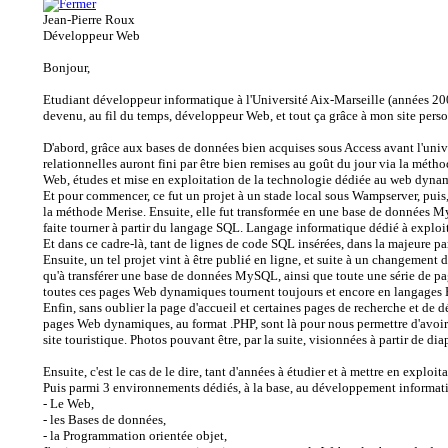
Jean-Pierre Roux
Développeur Web
Bonjour,
Etudiant développeur informatique à l'Université Aix-Marseille (années 200
devenu, au fil du temps, développeur Web, et tout ça grâce à mon site per
D'abord, grâce aux bases de données bien acquises sous Access avant l'univ
relationnelles auront fini par être bien remises au goût du jour via la métho
Web, études et mise en exploitation de la technologie dédiée au web dy
Et pour commencer, ce fut un projet à un stade local sous Wampserver, puis,
la méthode Merise. Ensuite, elle fut transformée en une base de données 
faite tourner à partir du langage SQL. Langage informatique dédié à exploit
Et dans ce cadre-là, tant de lignes de code SQL insérées, dans la majeure p
Ensuite, un tel projet vint à être publié en ligne, et suite à un changement
qu'à transférer une base de données MySQL, ainsi que toute une série de p
toutes ces pages Web dynamiques tournent toujours et encore en langages
Enfin, sans oublier la page d'accueil et certaines pages de recherche et de
pages Web dynamiques, au format .PHP, sont là pour nous permettre d'avoir a
site touristique. Photos pouvant être, par la suite, visionnées à partir de di
Ensuite, c'est le cas de le dire, tant d'années à étudier et à mettre en expl
Puis parmi 3 environnements dédiés, à la base, au développement informat
- Le Web,
- les Bases de données,
- la Programmation orientée objet,