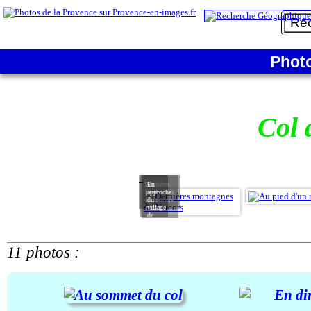
Phot
Col 
Dernières
Au
En
montagnes
pied
approche
du Vercors
d'un
du
rocher
village
de
Barbières
11 photos :