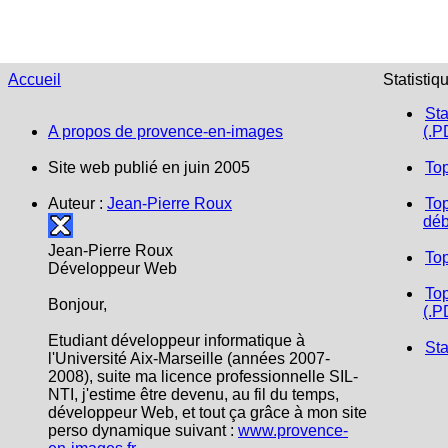
Accueil
Statistiq
Sta
A propos de provence-en-images
(.P
Site web publié en juin 2005
To
Auteur :
Jean-Pierre Roux
Top
déb
Jean-Pierre Roux
To
Développeur Web
Top
Bonjour,
(.P
Etudiant développeur informatique à
Sta
l'Université Aix-Marseille (années 2007-
2008), suite ma licence professionnelle SIL-
NTI, j'estime être devenu, au fil du temps,
développeur Web, et tout ça grâce à mon site
perso dynamique suivant :
www.provence-