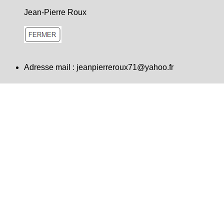
Jean-Pierre Roux
Adresse mail :
jeanpierreroux71@yahoo.fr