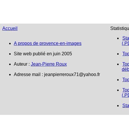
Accueil
Statistiq
Sta
A propos de provence-en-images
(.P
Site web publié en juin 2005
To
Auteur :
Jean-Pierre Roux
Top
déb
Adresse mail :
jeanpierreroux71@yahoo.fr
To
Top
(.P
Sta