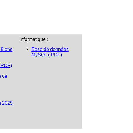
Informatique :
 8 ans
Base de données
MySQL (.PDF)
(.PDF)
n ce
n 2025