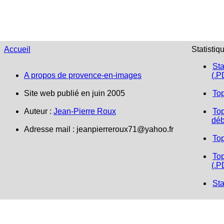
Accueil
Statistiq
Sta
A propos de provence-en-images
(.P
Site web publié en juin 2005
To
Auteur :
Jean-Pierre Roux
Top
déb
Adresse mail :
jeanpierreroux71@yahoo.fr
To
Top
(.P
Sta