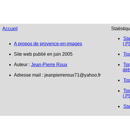
Accueil
Statistiq
Sta
A propos de provence-en-images
(.P
Site web publié en juin 2005
To
Auteur :
Jean-Pierre Roux
Top
déb
Adresse mail :
jeanpierreroux71@yahoo.fr
To
Top
(.P
Sta