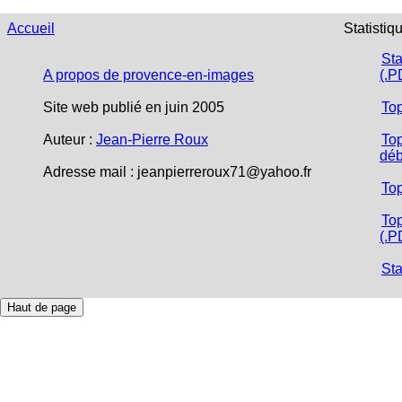
Accueil
Statistiq
Sta
A propos de provence-en-images
(.P
Site web publié en juin 2005
To
Auteur :
Jean-Pierre Roux
Top
déb
Adresse mail :
jeanpierreroux71@yahoo.fr
To
Top
(.P
Sta
Haut de page