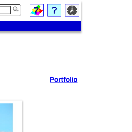
Portfolio
Paroisse Châteaurenard (église catholique)