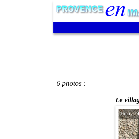
6 photos :
Le villa
Un style 