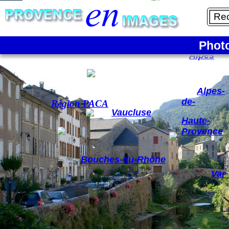
1/6
La France
Phot
Hautes-
Alpes
Alpes-
de-
Région PACA
Vaucluse
Haute-
Provence
Bouches-du-Rhône
Var