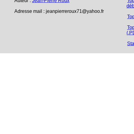
Auteur :
Jean-Pierre Roux
Top
déb
Adresse mail :
jeanpierreroux71@yahoo.fr
To
Top
(.P
Sta