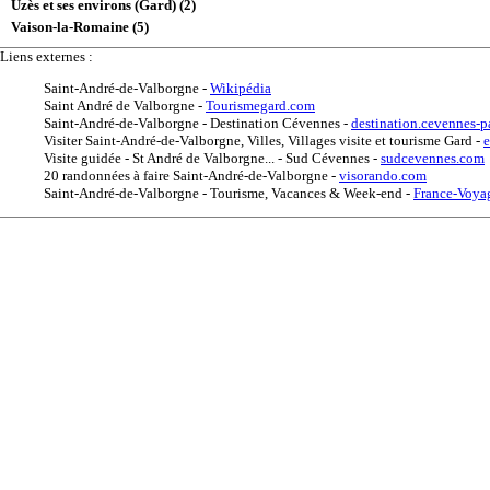
Uzès et ses environs (Gard) (2)
Vaison-la-Romaine (5)
Liens externes :
Saint-André-de-Valborgne
-
Wikipédia
Saint André de Valborgne
-
Tourismegard.com
Saint-André-de-Valborgne - Destination Cévennes
-
destination.cevennes-pa
Visiter Saint-André-de-Valborgne, Villes, Villages visite et tourisme Gard
-
e
Visite guidée - St André de Valborgne... - Sud Cévennes
-
sudcevennes.com
20 randonnées à faire Saint-André-de-Valborgne
-
visorando.com
Saint-André-de-Valborgne - Tourisme, Vacances & Week-end
-
France-Voya