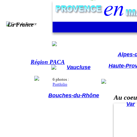
La France
Hautes-A
Alpes-
Région PACA
Haute-Pro
Vaucluse
6 photos :
Portfolio
Bouches-du-Rhône
Au coeur
Var
Tour 