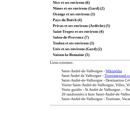
Nice et ses environs (6)
Nîmes et ses environs (Gard) (2)
Orange et ses environs (3)
Pays du Buëch (4)
Privas et ses environs (Ardèche) (5)
Saint-Tropez et ses environs (4)
Salon-de-Provence (7)
Toulon et ses environs (3)
Uzès et ses environs (Gard) (2)
Vaison-la-Romaine (5)
Liens externes :
Saint-André-de-Valborgne
-
Wikipédia
Saint André de Valborgne
-
Tourismegard.c
Saint-André-de-Valborgne - Destination C
Visiter Saint-André-de-Valborgne, Villes, Vi
Visite guidée - St André de Valborgne... - 
20 randonnées à faire Saint-André-de-Valb
Saint-André-de-Valborgne - Tourisme, Va