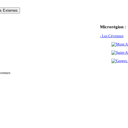
s Externes
Microrégion :
- Les Cévennes
vennes