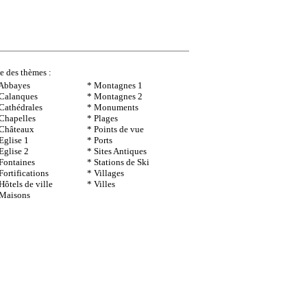
te des thèmes :
 Abbayes
* Montagnes 1
 Calanques
* Montagnes 2
Cathédrales
* Monuments
Chapelles
* Plages
 Châteaux
* Points de vue
Eglise 1
* Ports
Eglise 2
* Sites Antiques
Fontaines
* Stations de Ski
Fortifications
* Villages
Hôtels de ville
* Villes
 Maisons