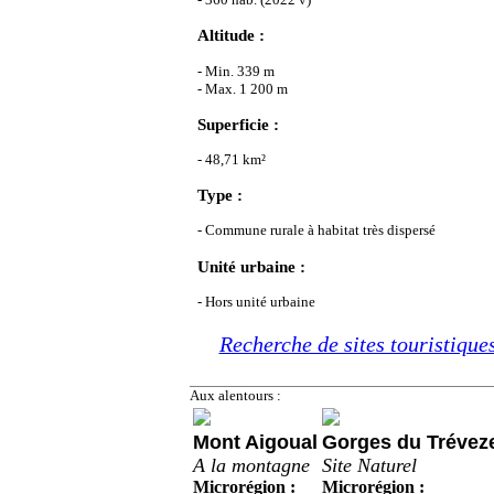
Altitude :
- Min. 339 m
- Max. 1 200 m
Superficie :
- 48,71 km²
Type :
- Commune rurale à habitat très dispersé
Unité urbaine :
- Hors unité urbaine
Recherche de sites touristiques
Aux alentours :
Mont Aigoual
Gorges du Trévez
A la montagne
Site Naturel
Microrégion :
Microrégion :