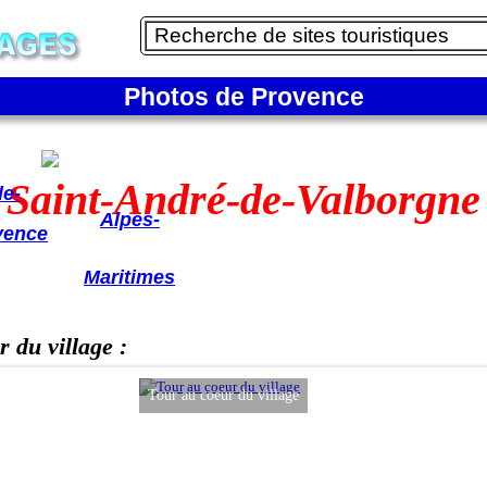
Photos de Provence
lpes
Saint-André-de-Valborgne
de-
Alpes-
vence
Maritimes
 du village :
au coeur du village