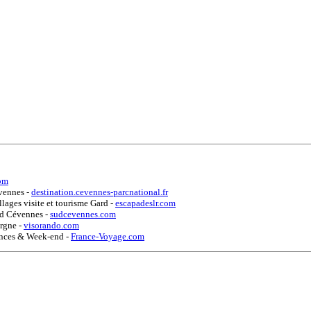
om
évennes
-
destination.cevennes-parcnational.fr
llages visite et tourisme Gard
-
escapadeslr.com
Sud Cévennes
-
sudcevennes.com
orgne
-
visorando.com
cances & Week-end
-
France-Voyage.com