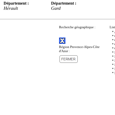
Département :
Département :
Hérault
Gard
Recherche géographique :
Lis
*
*
* 
* 
Région Provence-Alpes-Côte
*
d'Azur :
* 
* 
* 
* 
* 
*