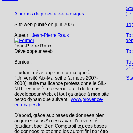
Sta
A propos de provence-en-images
(.P
Site web publié en juin 2005
To
Auteur :
Jean-Pierre Roux
Top
déb
Jean-Pierre Roux
Développeur Web
To
Bonjour,
Top
(.P
Etudiant développeur informatique à
l'Université Aix-Marseille (années 2007-
Sta
2008), suite ma licence professionnelle SIL-
NTI, j'estime être devenu, au fil du temps,
développeur Web, et tout ça grâce à mon site
perso dynamique suivant :
www.provence-
en-images.fr
D'abord, grâce aux bases de données bien
acquises sous Access avant l'université
(étudiant bac+2 en Comptabilité), ces bases
de données relationnelles auront fini par être