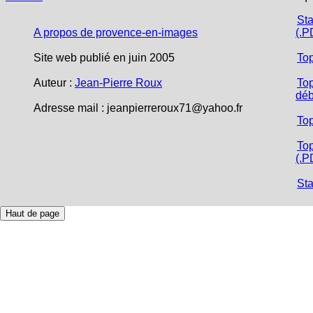
Sta
A propos de provence-en-images
(.P
Site web publié en juin 2005
To
Auteur :
Jean-Pierre Roux
Top
déb
Adresse mail :
jeanpierreroux71@yahoo.fr
To
Top
(.P
Sta
Haut de page