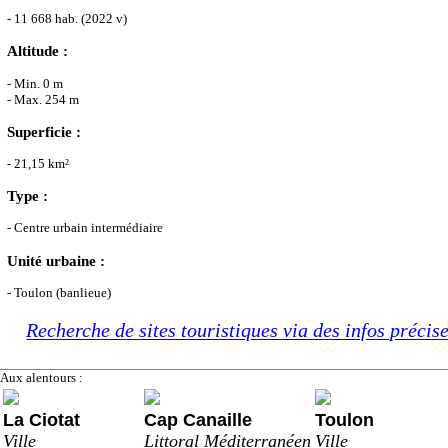
- 11 668 hab. (2022 v)
Altitude :
- Min. 0 m
- Max. 254 m
Superficie :
- 21,15 km²
Type :
- Centre urbain intermédiaire
Unité urbaine :
- Toulon (banlieue)
Recherche de sites touristiques via des infos précis
Aux alentours :
La Ciotat
Cap Canaille
Toulon
Ville
Littoral Méditerranéen
Ville