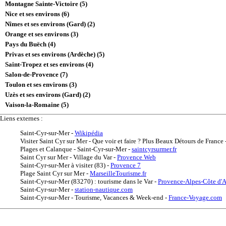
Montagne Sainte-Victoire (5)
Nice et ses environs (6)
Nîmes et ses environs (Gard) (2)
Orange et ses environs (3)
Pays du Buëch (4)
Privas et ses environs (Ardèche) (5)
Saint-Tropez et ses environs (4)
Salon-de-Provence (7)
Toulon et ses environs (3)
Uzès et ses environs (Gard) (2)
Vaison-la-Romaine (5)
Liens externes :
Saint-Cyr-sur-Mer
-
Wikipédia
Visiter Saint Cyr sur Mer - Que voir et faire ? Plus Beaux Détours de France
Plages et Calanque - Saint-Cyr-sur-Mer
-
saintcyrsurmer.fr
Saint Cyr sur Mer - Village du Var
-
Provence Web
Saint-Cyr-sur-Mer à visiter (83)
-
Provence 7
Plage Saint Cyr sur Mer
-
MarseilleTourisme.fr
Saint-Cyr-sur-Mer (83270) : tourisme dans le Var
-
Provence-Alpes-Côte d'
Saint-Cyr-sur-Mer
-
station-nautique.com
Saint-Cyr-sur-Mer - Tourisme, Vacances & Week-end
-
France-Voyage.com