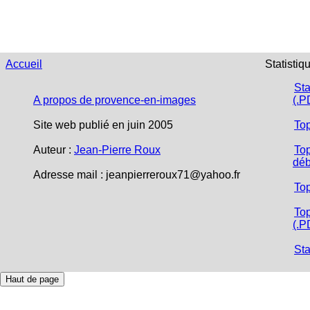
Accueil
Statistiq
Sta
A propos de provence-en-images
(.P
Site web publié en juin 2005
To
Auteur :
Jean-Pierre Roux
Top
déb
Adresse mail :
jeanpierreroux71@yahoo.fr
To
Top
(.P
Sta
Haut de page