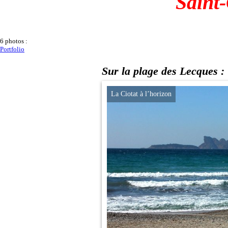
Saint
6 photos :
Portfolio
Sur la plage des Lecques :
à l’horizon