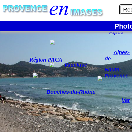
5/6
La France
Phot
Hautes-
Alpes
Alpes-
de-
Région PACA
Vaucluse
Haute-
Provence
Bouches-du-Rhône
Var