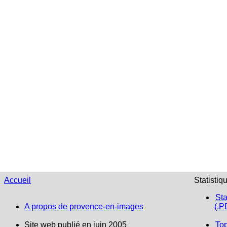
Accueil
Statistiq
Sta
A propos de provence-en-images
(.P
Site web publié en juin 2005
To