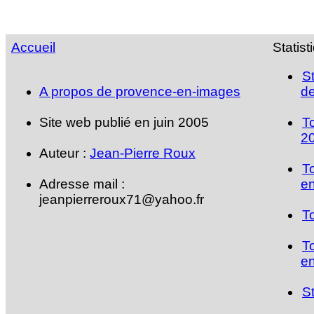
Accueil
Statist
S
A propos de provence-en-images
de
Site web publié en juin 2005
T
2
Auteur :
Jean-Pierre Roux
T
Adresse mail :
en
jeanpierreroux71@yahoo.fr
T
T
en
S