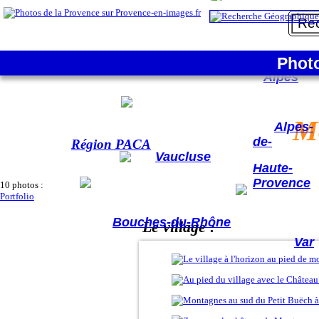
La France
Phot
Hautes-
Alpes
M
Alpes-
de-
Région PACA
Vaucluse
Haute-
Provence
10 photos :
Portfolio
Bouches-du-Rhône
Le village :
Var