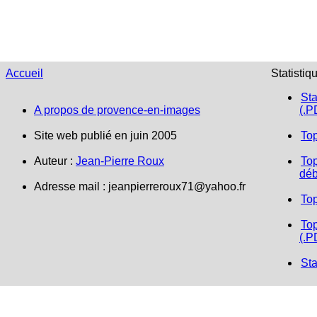
Accueil
Statistiq
Sta
A propos de provence-en-images
(.P
Site web publié en juin 2005
To
Auteur :
Jean-Pierre Roux
Top
déb
Adresse mail :
jeanpierreroux71@yahoo.fr
To
Top
(.P
Sta