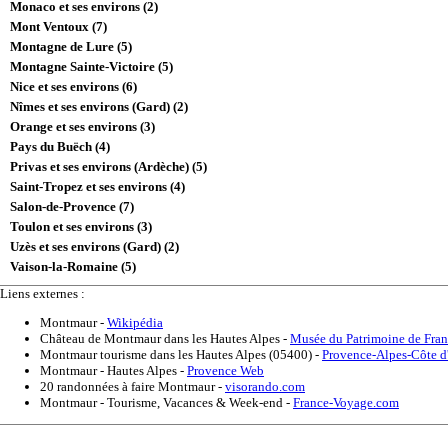
Monaco et ses environs (2)
Mont Ventoux (7)
Montagne de Lure (5)
Montagne Sainte-Victoire (5)
Nice et ses environs (6)
Nîmes et ses environs (Gard) (2)
Orange et ses environs (3)
Pays du Buëch (4)
Privas et ses environs (Ardèche) (5)
Saint-Tropez et ses environs (4)
Salon-de-Provence (7)
Toulon et ses environs (3)
Uzès et ses environs (Gard) (2)
Vaison-la-Romaine (5)
Liens externes :
Montmaur
-
Wikipédia
Château de Montmaur dans les Hautes Alpes
-
Musée du Patrimoine de Fra
Montmaur tourisme dans les Hautes Alpes (05400)
-
Provence-Alpes-Côte d
Montmaur - Hautes Alpes
-
Provence Web
20 randonnées à faire Montmaur
-
visorando.com
Montmaur - Tourisme, Vacances & Week-end
-
France-Voyage.com