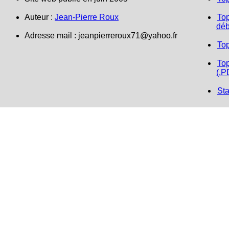
Auteur :
Jean-Pierre Roux
Top
déb
Adresse mail :
jeanpierreroux71@yahoo.fr
To
Top
(.P
Sta