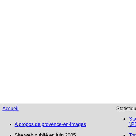
Accueil
Statistiq
Sta
A propos de provence-en-images
(.P
Site web publié en juin 2005
To