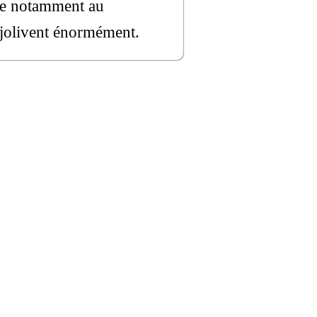
âce notamment au
enjolivent énormément.