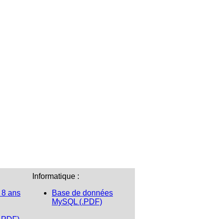
Informatique :
 8 ans
Base de données
MySQL (.PDF)