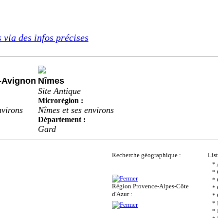
 via des infos précises
s-Avignon
Nîmes
Site Antique
Microrégion :
nvirons
Nîmes et ses environs
Département :
Gard
Recherche géographique :
Lis
*
*
* 
Région Provence-Alpes-Côte
* 
d'Azur :
*
* 
* 