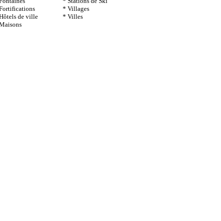
Fontaines
* Stations de Ski
Fortifications
* Villages
Hôtels de ville
* Villes
 Maisons