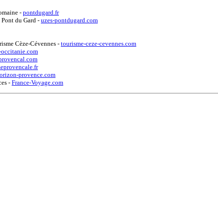
 romaine
-
pontdugard.fr
s Pont du Gard
-
uzes-pontdugard.com
ourisme Cèze-Cévennes
-
tourisme-ceze-cevennes.com
-occitanie.com
-provencal.com
eprovencale.fr
orizon-provence.com
ces
-
France-Voyage.com