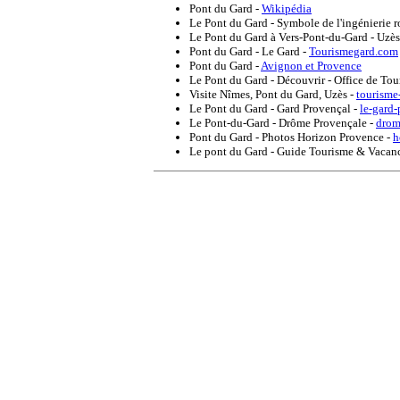
Pont du Gard
-
Wikipédia
Le Pont du Gard - Symbole de l'ingénierie
Le Pont du Gard à Vers-Pont-du-Gard - Uzè
Pont du Gard - Le Gard
-
Tourismegard.com
Pont du Gard
-
Avignon et Provence
Le Pont du Gard - Découvrir - Office de T
Visite Nîmes, Pont du Gard, Uzès
-
tourisme
Le Pont du Gard - Gard Provençal
-
le-gard
Le Pont-du-Gard - Drôme Provençale
-
drom
Pont du Gard - Photos Horizon Provence
-
h
Le pont du Gard - Guide Tourisme & Vacan