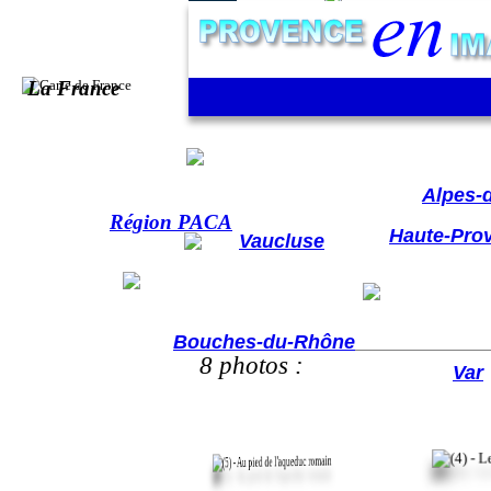
Pont du Gard - Tout autour du monument
La France
Hautes-A
Alpes-
Région PACA
Haute-Pro
Vaucluse
Bouches-du-Rhône
8 photos :
Var