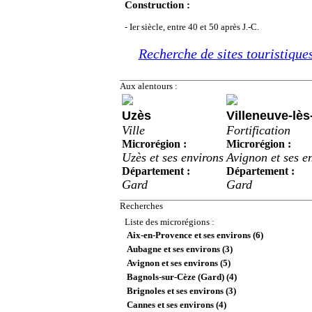
Construction :
- Ier siècle, entre 40 et 50 après J.-C.
Recherche de sites touristiques
Aux alentours :
Uzès
Villeneuve-lè
Ville
Fortification
Microrégion :
Microrégion :
Uzès et ses environs
Avignon et ses e
Département :
Département :
Gard
Gard
Recherches
Liste des microrégions :
Aix-en-Provence et ses environs (6)
Aubagne et ses environs (3)
Avignon et ses environs (5)
Bagnols-sur-Cèze (Gard) (4)
Brignoles et ses environs (3)
Cannes et ses environs (4)