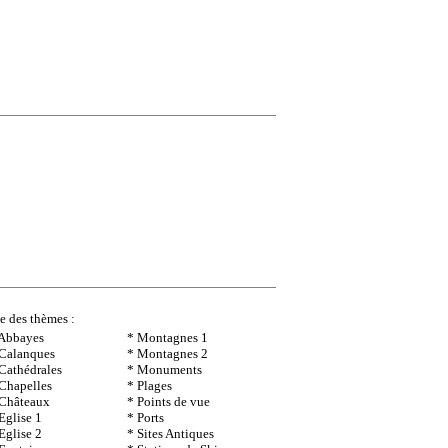
te des thèmes :
 Abbayes
* Montagnes 1
 Calanques
* Montagnes 2
Cathédrales
* Monuments
Chapelles
* Plages
 Châteaux
* Points de vue
Eglise 1
* Ports
Eglise 2
* Sites Antiques