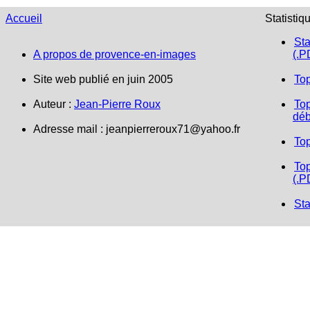
Accueil
Statistiq
Sta
A propos de provence-en-images
(.P
Site web publié en juin 2005
To
Auteur :
Jean-Pierre Roux
Top
déb
Adresse mail :
jeanpierreroux71@yahoo.fr
To
Top
(.P
Sta