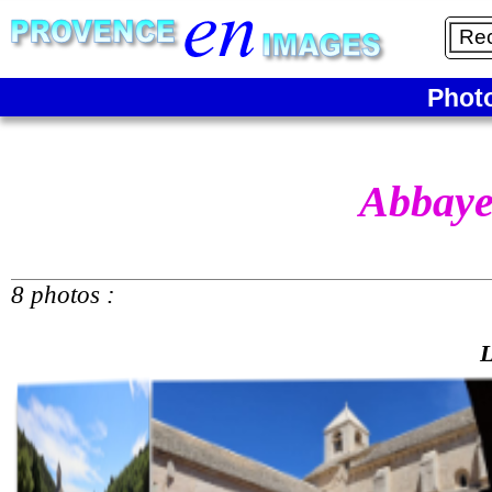
Phot
Abbaye
8 photos :
L