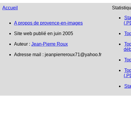
Accueil
Statistiq
Sta
A propos de provence-en-images
(.P
Site web publié en juin 2005
To
Auteur :
Jean-Pierre Roux
Top
déb
Adresse mail :
jeanpierreroux71@yahoo.fr
To
Top
(.P
Sta