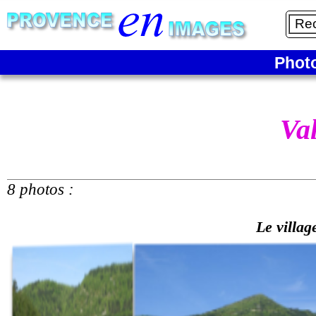
Phot
Va
8 photos :
Le villag