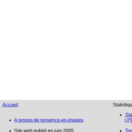
Accueil
Statistiq
Sta
A propos de provence-en-images
(.P
Site web publié en juin 2005
To