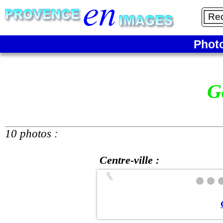
Phot
G
10 photos :
Centre-ville :
❮