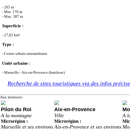
- 205 m
- Min. 170 m
- Max. 387 m
Superficie :
- 27,02 km²
Type :
- Centre urbain intermédiaire
Unité urbaine :
- Marseille - Aix-en-Provence (banlieue)
Recherche de sites touristiques via des infos précis
Aux alentours :
Pilon du Roi
Aix-en-Provence
Mo
A la montagne
Ville
A l
Microrégion :
Microrégion :
Mic
Marseille et ses environs
Aix-en-Provence et ses environs
Mon