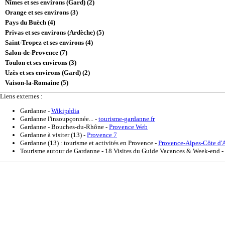
Nîmes et ses environs (Gard) (2)
Orange et ses environs (3)
Pays du Buëch (4)
Privas et ses environs (Ardèche) (5)
Saint-Tropez et ses environs (4)
Salon-de-Provence (7)
Toulon et ses environs (3)
Uzès et ses environs (Gard) (2)
Vaison-la-Romaine (5)
Liens externes :
Gardanne
-
Wikipédia
Gardanne l'insoupçonnée...
-
tourisme-gardanne.fr
Gardanne - Bouches-du-Rhône
-
Provence Web
Gardanne à visiter (13)
-
Provence 7
Gardanne (13) : tourisme et activités en Provence
-
Provence-Alpes-Côte d'
Tourisme autour de Gardanne - 18 Visites du Guide Vacances & Week-end
-