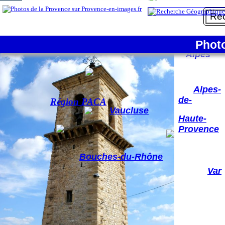
3/10
La France
Phot
Hautes-
Alpes
Alpes-
de-
Région PACA
Vaucluse
Haute-
Provence
Bouches-du-Rhône
Var